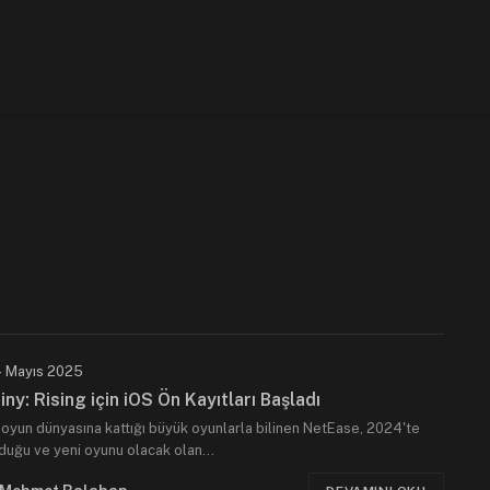
 Mayıs 2025
iny: Rising için iOS Ön Kayıtları Başladı
 oyun dünyasına kattığı büyük oyunlarla bilinen NetEase, 2024'te
duğu ve yeni oyunu olacak olan…