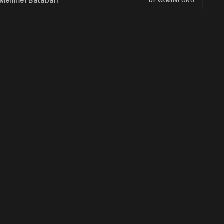
Mehmet Balaban
DEVAMINI OKU