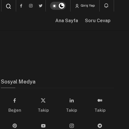
Giriş Yap
Ana Sayfa
Soru Cevap
Sosyal Medya
Beğen
Takip
Takip
Takip