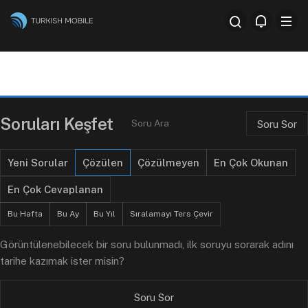
Anasayfa
Tüm Sorular
Soru Sor
Kategorile
Soruları Keşfet
Soru Sor
Yeni Sorular
Çözülen
Çözülmeyen
En Çok Okunan
En Çok Cevaplanan
Bu Hafta
Bu Ay
Bu Yıl
Sıralamayı Ters Çevir
Görüntülenebilecek bir soru bulunmadı, ilk soruyu sorarak adını
tarihe kazımak ister misin?
Soru Sor