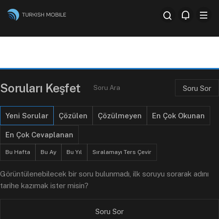
Anasayfa
Tüm Sorular
Soru Sor
Kategorile
Soruları Keşfet
Soru Sor
Yeni Sorular
Çözülen
Çözülmeyen
En Çok Okunan
En Çok Cevaplanan
Bu Hafta
Bu Ay
Bu Yıl
Sıralamayı Ters Çevir
Görüntülenebilecek bir soru bulunmadı, ilk soruyu sorarak adını
tarihe kazımak ister misin?
Soru Sor