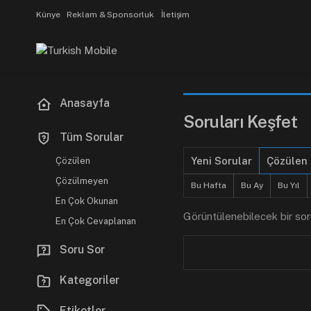
Künye
Reklam & Sponsorluk
İletişim
Anasayfa
Soruları Keşfet
Tüm Sorular
Yeni Sorular
Çözülen
Çözülen
Çözülmeyen
Bu Hafta
Bu Ay
Bu Yıl
En Çok Okunan
Görüntülenebilecek bir soru
En Çok Cevaplanan
Soru Sor
Kategoriler
Etiketler